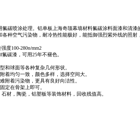
用氟碳喷涂处理。铝单板上海奇颉幕墙材料氟碳涂料面漆和清漆的聚
和各种空气污染物，耐冷热性能极好，能抵御强烈紫外线的照射
00-280n/mm2
pvdf氟碳漆，可用25年不褪色。
弧型和球面等各种复杂几何形状。
间附着均匀一致，颜色多样，选择空间大。
很难附着污染物，更具有良好向洁性。
，固定在骨架上即可。
璃，石材，陶瓷，铝塑板等装饰材料，回收残值高。