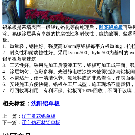
铝单板是幕墙表面一般经过铬化等前处理后，
雕花铝单板
再采
涂。氟碳涂层具有卓越的抗腐蚀性和耐候性，能抗酸雨、盐雾
板。
1、重量轻，钢性好、强度高3.0mm厚铝板每平方板重8kg，抗拉强度1
2、耐久性和耐腐蚀性好。采用kynar-500、hylur500为基料的
铝单板幕墙建筑
3、工艺性好。采用先加工后喷漆工艺，铝板可加工成平面、
4、涂层均匀、色彩多样。先进静电喷涂技术使得油漆与铝板
5、不易玷污，便于清洁保养。氟涂料膜的非粘着性，使表面
6、安装施工方便快捷。铝板在工厂成型，施工现场不需裁切
7、可回收再利用，有利环保。铝板可100%回收，不同于玻
相关标签：
沈阳铝单板
上一篇：
辽宁雕花铝单板
下一篇：
辽宁仿石材铝单板