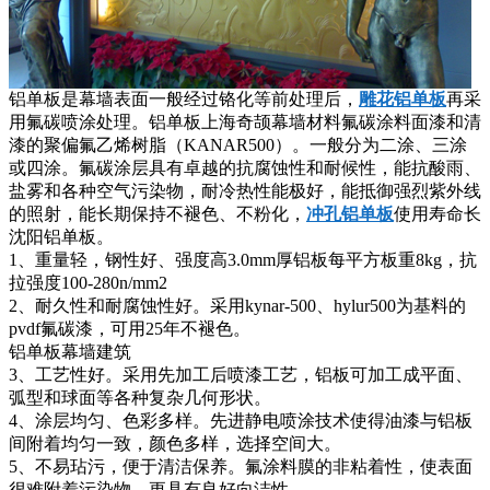
铝单板是幕墙表面一般经过铬化等前处理后，
雕花铝单板
再采
用氟碳喷涂处理。铝单板上海奇颉幕墙材料氟碳涂料面漆和清
漆的聚偏氟乙烯树脂（KANAR500）。一般分为二涂、三涂
或四涂。氟碳涂层具有卓越的抗腐蚀性和耐候性，能抗酸雨、
盐雾和各种空气污染物，耐冷热性能极好，能抵御强烈紫外线
的照射，能长期保持不褪色、不粉化，
冲孔铝单板
使用寿命长
沈阳铝单板。
1、重量轻，钢性好、强度高3.0mm厚铝板每平方板重8kg，抗
拉强度100-280n/mm2
2、耐久性和耐腐蚀性好。采用kynar-500、hylur500为基料的
pvdf氟碳漆，可用25年不褪色。
铝单板幕墙建筑
3、工艺性好。采用先加工后喷漆工艺，铝板可加工成平面、
弧型和球面等各种复杂几何形状。
4、涂层均匀、色彩多样。先进静电喷涂技术使得油漆与铝板
间附着均匀一致，颜色多样，选择空间大。
5、不易玷污，便于清洁保养。氟涂料膜的非粘着性，使表面
很难附着污染物，更具有良好向洁性。