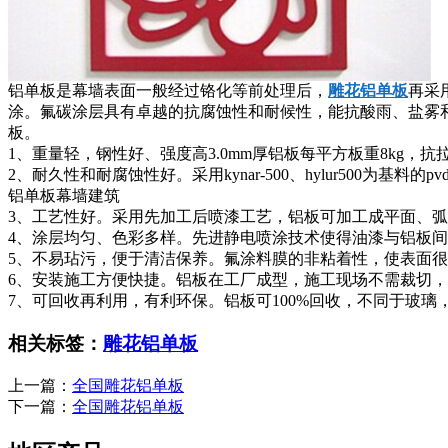
铝单板是幕墙表面一般经过铬化等前处理后，
雕花铝单板
再采
涂。氟碳涂层具有卓越的抗腐蚀性和耐候性，能抗酸雨、盐雾
板。
1、重量轻，钢性好、强度高3.0mm厚铝板每平方板重8kg，抗拉强度1
2、耐久性和耐腐蚀性好。采用kynar-500、hylur500为基料的
铝单板幕墙建筑
3、工艺性好。采用先加工后喷漆工艺，铝板可加工成平面、
4、涂层均匀、色彩多样。先进静电喷涂技术使得油漆与铝板
5、不易玷污，便于清洁保养。氟涂料膜的非粘着性，使表面
6、安装施工方便快捷。铝板在工厂成型，施工现场不需裁切
7、可回收再利用，有利环保。铝板可100%回收，不同于玻
相关标签：
雕花铝单板
上一篇：
全国雕花铝单板
下一篇：
全国雕花铝单板