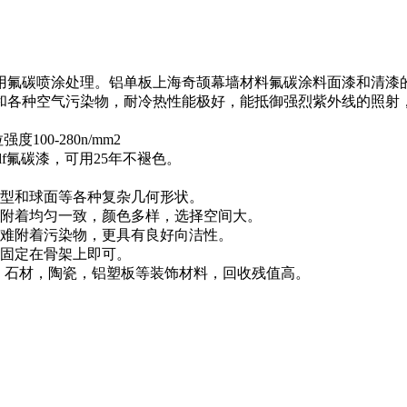
用氟碳喷涂处理。铝单板上海奇颉幕墙材料氟碳涂料面漆和清漆的聚
和各种空气污染物，耐冷热性能极好，能抵御强烈紫外线的照射
00-280n/mm2
pvdf氟碳漆，可用25年不褪色。
弧型和球面等各种复杂几何形状。
间附着均匀一致，颜色多样，选择空间大。
很难附着污染物，更具有良好向洁性。
，固定在骨架上即可。
璃，石材，陶瓷，铝塑板等装饰材料，回收残值高。